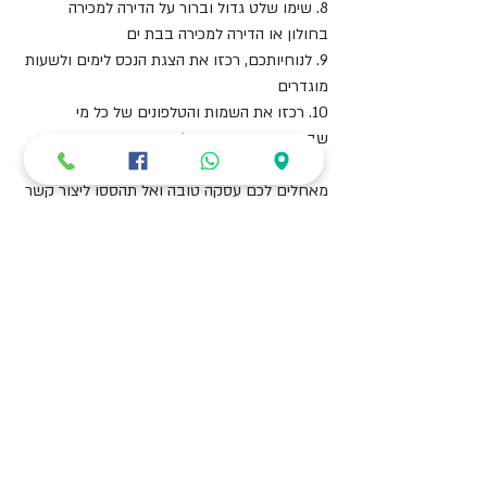
8. שימו שלט גדול וברור על הדירה למכירה 
בחולון או הדירה למכירה בבת ים
9. לנוחיותכם, רכזו את הצגת הנכס לימים ולשעות 
מוגדרים
10. רכזו את השמות והטלפונים של כל מי 
שביקר/התעניין בדירה למכירה 
מאחלים לכם עסקה טובה ואל תהססו ליצור קשר 
אם יש לכם שאלות.
בהצלחה,
רי/מקס אבניו, משרד תיווך בחולון, משרד תיווך 
בבת-ים
להצהרת הנגישות