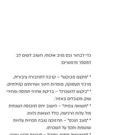
כדי לבחור נכס מניב איכותי, חשוב לשים לב 
למספר פרמטרים:
* *מיקום מבוקש* – קרבה לתחבורה ציבורית, 
מרכזי תעסוקה, מוסדות חינוך ושירותים קהילתיים.
* *ביקוש להשכרה* – בדיקת אחוזי תפוסה ומחירי 
שוק מקובלים באזור.
* *תשואה צפויה* – חישוב יחס ההכנסה השנתית 
מול עלות הרכישה, כולל הוצאות נלוות.
* *מצב הנכס* – תחזוקה טובה תפחית עלויות 
שוטפות ותקל על השכרתו.
* *פוטנציאל פיתוח עתידי* – תוכניות תכנון עירוני 